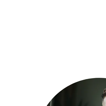
 cours de Zumba, on travaille beaucoup plus
 ira chercher nos muscles pour les faire
ucoup!
d ça brûle... ON AIME ÇA!»
 dynamiques, en équipe ou en groupe, on
upes musculaires. Dans ce cours, vous
rance et votre tonus musculaire. Le cours de
un entrainement complet.
ez seulement apporter un tapis (de type
 une serviette pour faire les exercices au
 (poids, élastiques, etc) vous sera fourni.
eille d'eau!