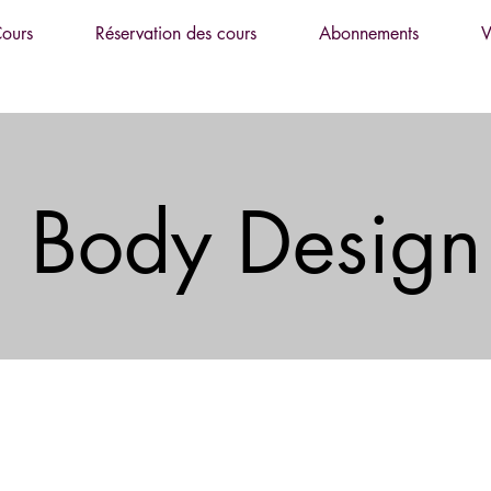
ours
Réservation des cours
Abonnements
V
Body Design
 est un cours où on cherche à se dépasser
ans ce cours, vous travaillerez
rance et ce sera un super complément à votre